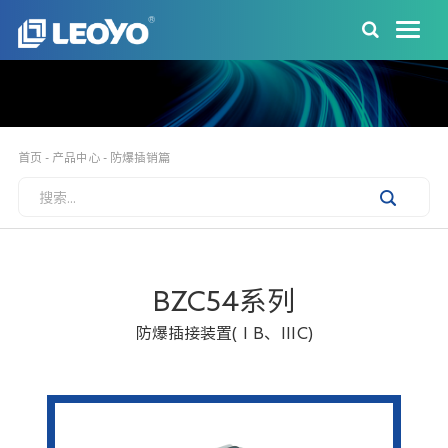
首页
-
产品中心
-
防爆插销篇
BZC54系列
防爆插接装置(ⅠB、ⅢC)