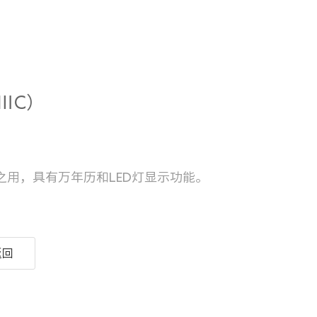
ⅢC）
之用，具有万年历和LED灯显示功能。
返回