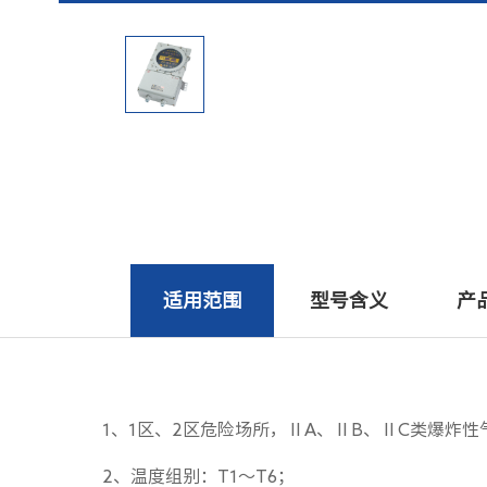
适用范围
型号含义
产
1、1区、2区危险场所，ⅡA、ⅡB、ⅡC类爆炸性
2、温度组别：T1～T6；