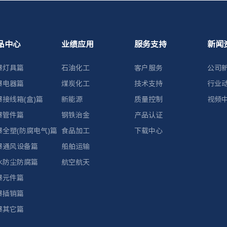
品中心
业绩应用
服务支持
新闻
爆灯具篇
石油化工
客户服务
公司
爆电器篇
煤炭化工
技术支持
行业
爆接线箱(盒)篇
新能源
质量控制
视频
爆管件篇
钢铁治金
产品认证
爆全塑(防腐电气)篇
食品加工
下载中心
爆通风设备篇
船舶运输
水防尘防腐篇
航空航天
爆元件篇
爆插销篇
爆其它篇