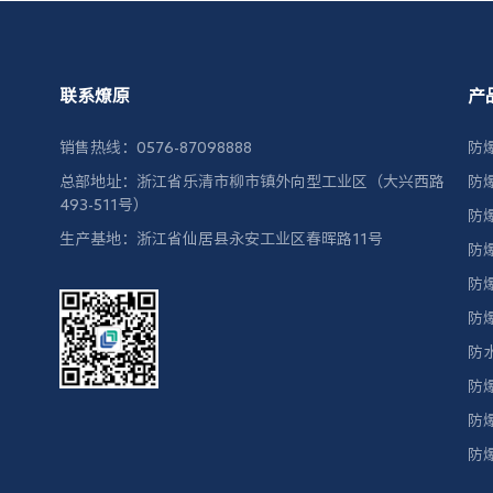
联系燎原
产
销售热线：0576-87098888
防
总部地址：浙江省乐清市柳市镇外向型工业区（大兴西路
防
493-511号）
防
生产基地：浙江省仙居县永安工业区春晖路11号
防
防
防
防
防
防
防